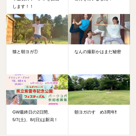
します！！
猫と朝ヨガ①
なんの撮影かはまだ秘密
GW最終日の2日間、
朝ヨガのすゝめ3周年❗️
5/7(土)、8/(日)は新潟！