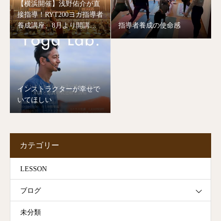
【横浜開催】浅野佑介が直
接指導！RYT200ヨガ指導者
養成講座、8月より開講し
指導者養成の使命感
ます。
インストラクターが幸せで
いてほしい
カテゴリー
LESSON
ブログ
未分類