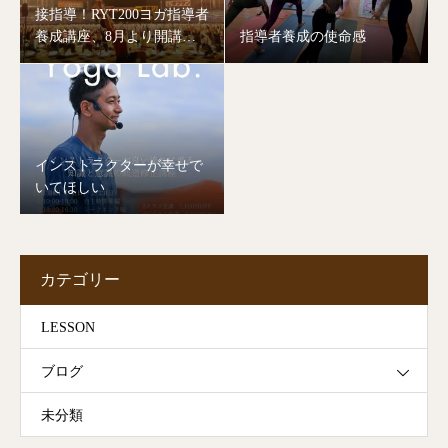
接指導！RYT200ヨガ指導者
養成講座、8月より開講し
指導者養成の使命感
ます。
インストラクターが幸せで
いてほしい
カテゴリー
LESSON
ブログ
未分類