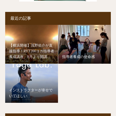
最近の記事
【横浜開催】浅野佑介が直
接指導！RYT200ヨガ指導者
養成講座、8月より開講し
指導者養成の使命感
ます。
インストラクターが幸せで
いてほしい