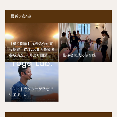
最近の記事
【横浜開催】浅野佑介が直
接指導！RYT200ヨガ指導者
養成講座、8月より開講し
指導者養成の使命感
ます。
インストラクターが幸せで
いてほしい