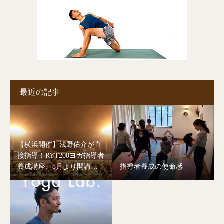
最近の記事
【横浜開催】浅野佑介が直
接指導！RYT200ヨガ指導者
養成講座、8月より開講し
指導者養成の使命感
ます。