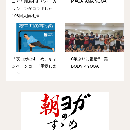
ヨガと般若心経とパーカ
MAGATAMA YOGA
ッションがコラボした
108回太陽礼拝
「夜ヨガのすゝめ」キャ
6年ぶりに復活‼️「美
ンペーンコード用意しま
BODY × YOGA」
した！