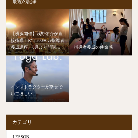
最近の記事
【横浜開催】浅野佑介が直
接指導！RYT200ヨガ指導者
養成講座、8月より開講し
指導者養成の使命感
ます。
インストラクターが幸せで
いてほしい
カテゴリー
LESSON