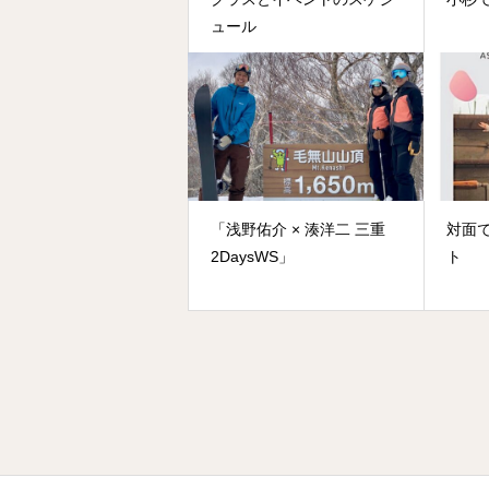
ュール
「浅野佑介 × 湊洋二 三重
対面
2DaysWS」
ト