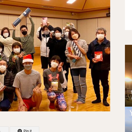
S
Pin it