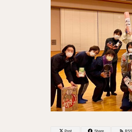
Post
Share
RS