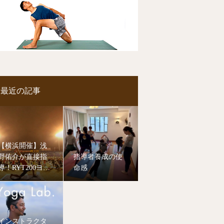
最近の記事
【横浜開催】浅
野佑介が直接指
指導者養成の使
導！RYT200ヨガ
命感
指導者養成講
座、8月より開講
します。
インストラクタ