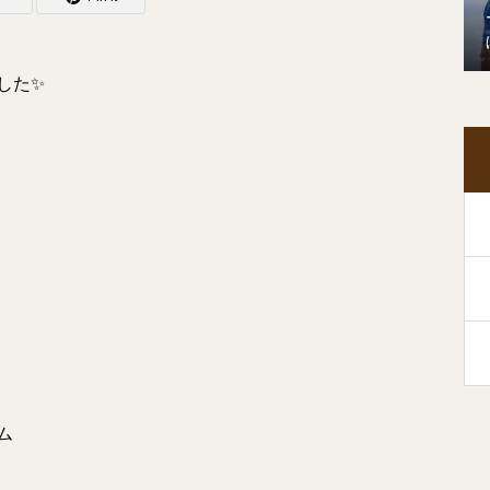
した✨
。
ム