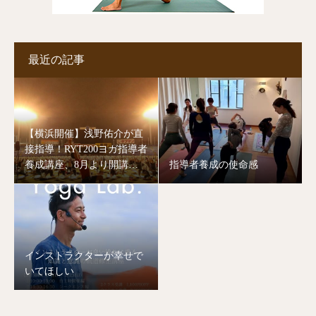
最近の記事
【横浜開催】浅野佑介が直
接指導！RYT200ヨガ指導者
養成講座、8月より開講し
指導者養成の使命感
ます。
インストラクターが幸せで
いてほしい