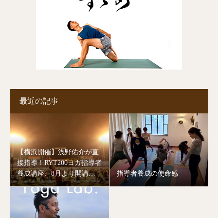
最近の記事
【横浜開催】浅野佑介が直
接指導！RYT200ヨガ指導者
養成講座、8月より開講し
指導者養成の使命感
ます。