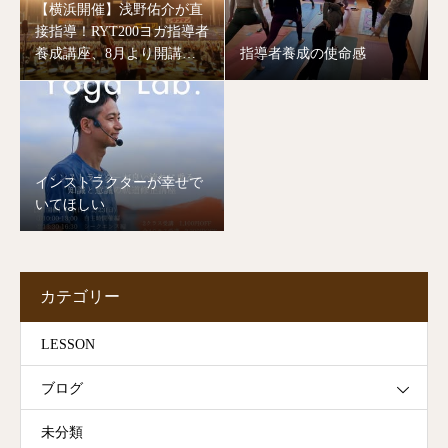
【横浜開催】浅野佑介が直
接指導！RYT200ヨガ指導者
養成講座、8月より開講し
指導者養成の使命感
ます。
インストラクターが幸せで
いてほしい
カテゴリー
LESSON
ブログ
未分類