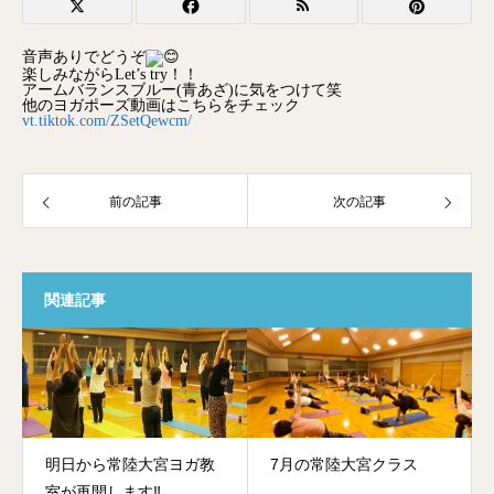
音声ありでどうぞ
楽しみながらLet’s try！！
アームバランスブルー(青あざ)に気をつけて笑
他のヨガポーズ動画はこちらをチェック
vt.tiktok.com/ZSetQewcm/
前の記事
次の記事
関連記事
明日から常陸大宮ヨガ教
7月の常陸大宮クラス
室が再開します‼️