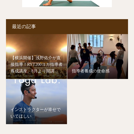
最近の記事
【横浜開催】浅野佑介が直
接指導！RYT200ヨガ指導者
養成講座、8月より開講し
指導者養成の使命感
ます。
インストラクターが幸せで
いてほしい