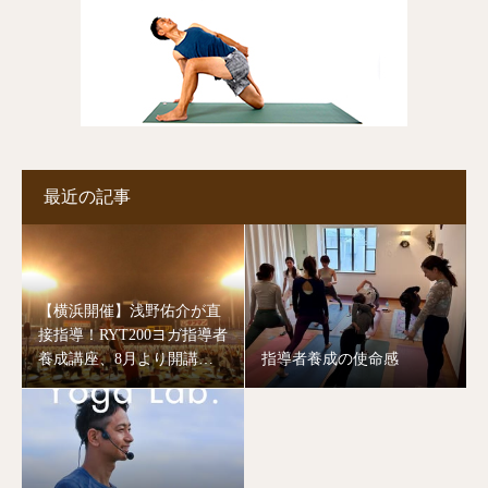
最近の記事
【横浜開催】浅野佑介が直
接指導！RYT200ヨガ指導者
養成講座、8月より開講し
指導者養成の使命感
ます。