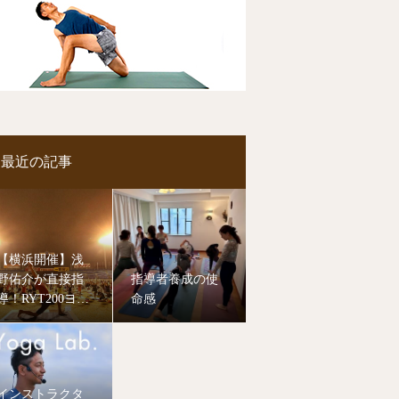
最近の記事
【横浜開催】浅
野佑介が直接指
指導者養成の使
導！RYT200ヨガ
命感
指導者養成講
座、8月より開講
します。
インストラクタ