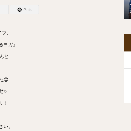
S
Pin it
ライブ、
るヨガ』
さんと
！
😊
動✨
リ！
さい。