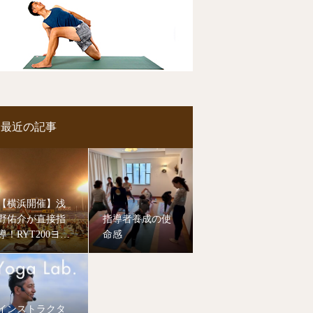
最近の記事
【横浜開催】浅
野佑介が直接指
指導者養成の使
導！RYT200ヨガ
命感
指導者養成講
座、8月より開講
します。
インストラクタ