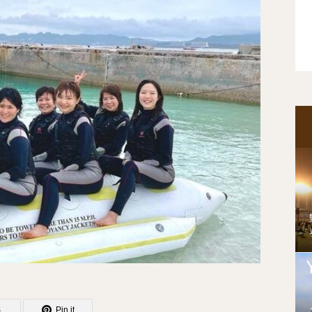
S
Pin it