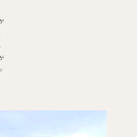
が
、
。
が
✨