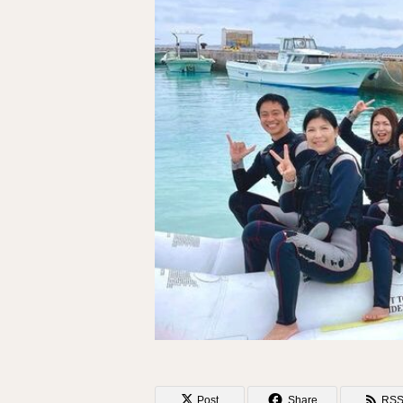
Post
Share
RS