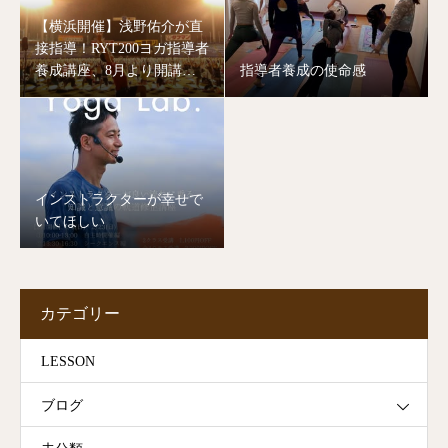
【横浜開催】浅野佑介が直
接指導！RYT200ヨガ指導者
養成講座、8月より開講し
指導者養成の使命感
ます。
インストラクターが幸せで
いてほしい
カテゴリー
LESSON
ブログ