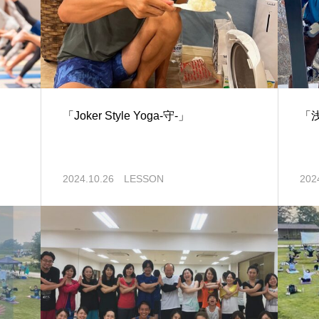
「Joker Style Yoga-守-」
「浅
2024.10.26
LESSON
202