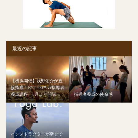
最近の記事
【横浜開催】浅野佑介が直
接指導！RYT200ヨガ指導者
養成講座、8月より開講し
指導者養成の使命感
ます。
インストラクターが幸せで