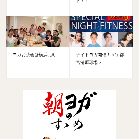
ト！！
ヨガお茶会@横浜元町
ナイトヨガ開催！＜宇都
宮清原球場＞