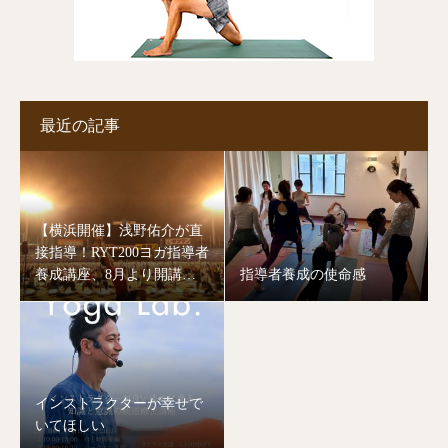
最近の記事
【横浜開催】浅野佑介が直
接指導！RYT200ヨガ指導者
養成講座、8月より開講し
指導者養成の使命感
ます。
インストラクターが幸せで
いてほしい