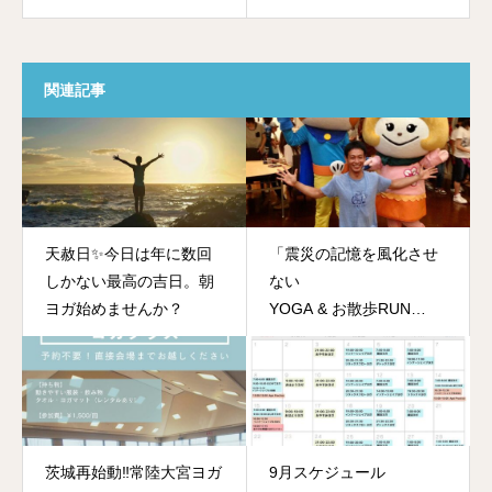
関連記事
天赦日✨今日は年に数回
「震災の記憶を風化させ
しかない最高の吉日。朝
ない
ヨガ始めませんか？
YOGA & お散歩RUN
YOGA」
茨城再始動‼️常陸大宮ヨガ
9月スケジュール