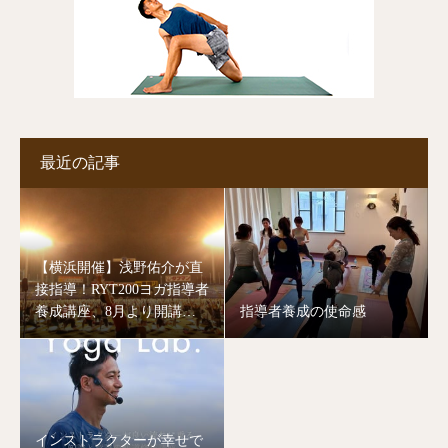
最近の記事
【横浜開催】浅野佑介が直
接指導！RYT200ヨガ指導者
養成講座、8月より開講し
指導者養成の使命感
ます。
インストラクターが幸せで