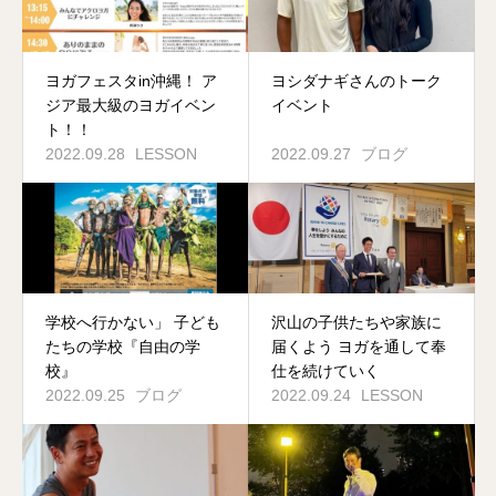
ヨガフェスタin沖縄！ ア
ヨシダナギさんのトーク
ジア最大級のヨガイベン
イベント
ト！！
2022.09.28
LESSON
2022.09.27
ブログ
学校へ行かない」 子ども
沢山の子供たちや家族に
たちの学校『自由の学
届くよう ヨガを通して奉
校』
仕を続けていく
2022.09.25
ブログ
2022.09.24
LESSON