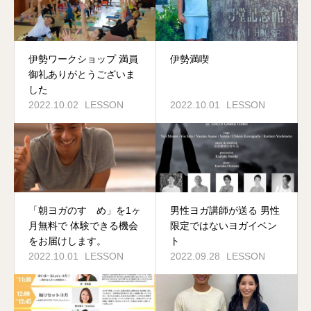
伊勢ワークショップ 満員
伊勢満喫
御礼ありがとうございま
した
2022.10.02
LESSON
2022.10.01
LESSON
「朝ヨガのすゝめ」を1ヶ
男性ヨガ講師が送る 男性
月無料で 体験できる機会
限定ではないヨガイベン
をお届けします。
ト
2022.10.01
LESSON
2022.09.28
LESSON