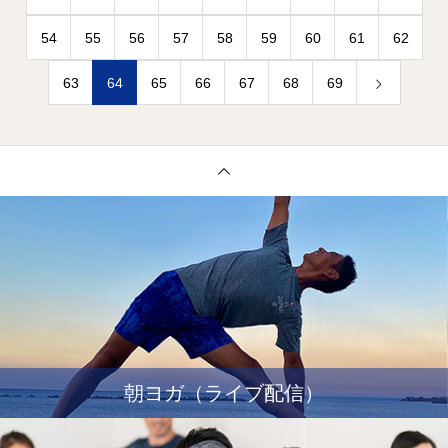
54
55
56
57
58
59
60
61
62
63
64
65
66
67
68
69
朝ヨガ（ライブ配信）